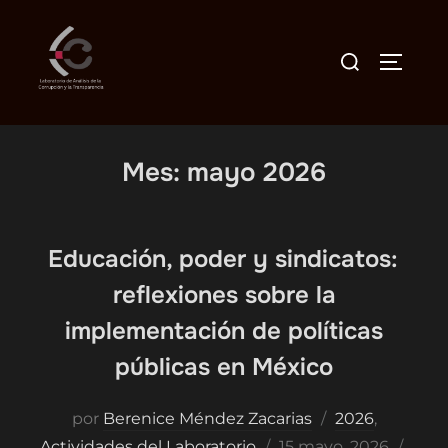
Saltar
al
Buscar:
ALTER
contenido
Mes:
mayo 2026
Educación, poder y sindicatos:
reflexiones sobre la
implementación de políticas
públicas en México
por
Berenice Méndez Zacarias
2026
,
Publicado
Actividades del Laboratorio
15 mayo, 2026