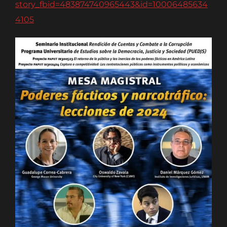
story_fbid=483874740965443&id=10006485634
4105