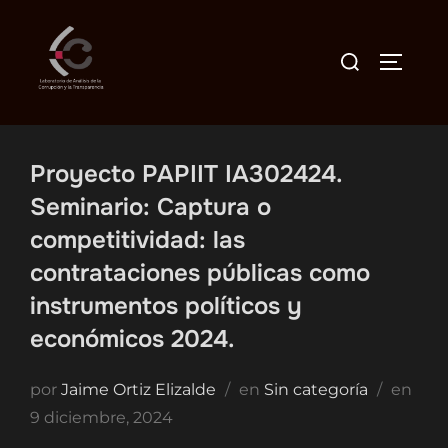
Saltar
al
Buscar:
ALTER
contenido
Proyecto PAPIIT IA302424.
Seminario: Captura o
competitividad: las
contrataciones públicas como
instrumentos políticos y
económicos 2024.
Publ
por
Jaime Ortiz Elizalde
en
Sin categoría
en
el
9 diciembre, 2024