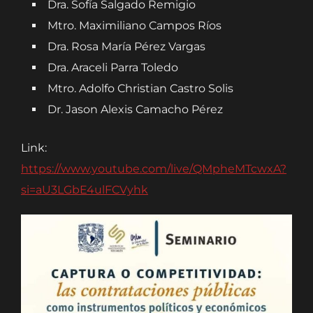
Dra. Sofía Salgado Remigio
Mtro. Maximiliano Campos Ríos
Dra. Rosa María Pérez Vargas
Dra. Araceli Parra Toledo
Mtro. Adolfo Christian Castro Solis
Dr. Jason Alexis Camacho Pérez
Link:
https://www.youtube.com/live/QMpheMTcwxA?
si=aU3LGbE4ulFCVyhk