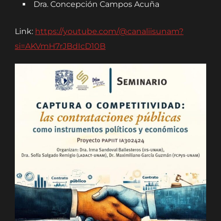
Dra. Concepción Campos Acuña
Link:
https://youtube.com/@canaliisunam?
si=AKVmH7rJBdIcD10B