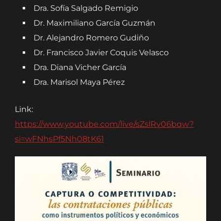
Dra. Sofía Salgado Remigio
Dr. Maximiliano García Guzmán
Dr. Alejandro Romero Gudiño
Dr. Francisco Javier Coquis Velasco
Dra. Diana Vicher García
Dra. Marisol Maya Pérez
Link:
https://www.youtube.com/live/sZslRv06bqw?
si=wFNhsPf5Nh08tK61