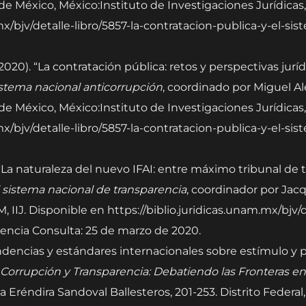
de México, México:Instituto de Investigaciones Jurídica
.mx/bjv/detalle-libro/5857-la-contratacion-publica-y-el-s
020). “La contratación pública: retos y perspectivas jurí
sistema nacional anticorrupción
, coordinado por Miguel A
de México, México:Instituto de Investigaciones Jurídica
.mx/bjv/detalle-libro/5857-la-contratacion-publica-y-el-s
). “La naturaleza del nuevo IFAI: entre máximo tribunal de
l sistema nacional de transparencia
, coordinador por Jacq
, IIJ. Disponible en https://biblio.juridicas.unam.mx/bjv/
encia Consulta: 25 de marzo de 2020.
endencias y estándares internacionales sobre estímulo y
Corrupción y Transparencia: Debatiendo las Fronteras en
a Eréndira Sandoval Ballesteros, 201-253. Distrito Federa