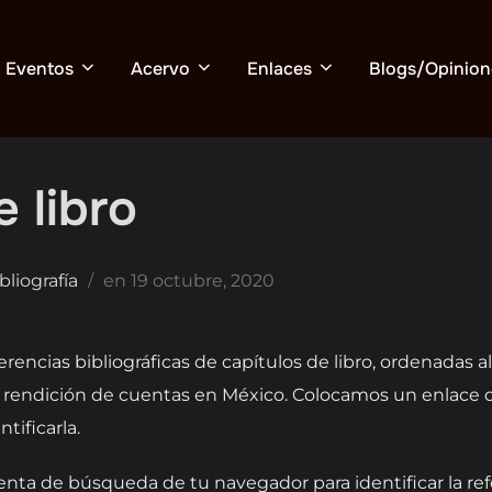
Eventos
Acervo
Enlaces
Blogs/Opinion
 libro
Publicado
bliografía
en
19 octubre, 2020
el
erencias bibliográficas de capítulos de libro, ordenadas 
la rendición de cuentas en México. Colocamos un enlace de
tificarla.
ienta de búsqueda de tu navegador para identificar la ref