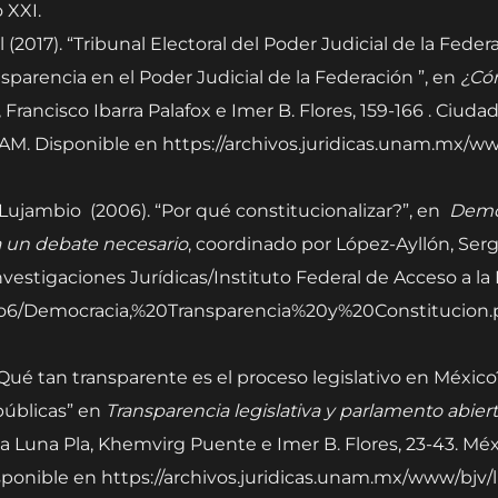
 XXI.
l (2017). “Tribunal Electoral del Poder Judicial de la Feder
sparencia en el Poder Judicial de la Federación ”, en
¿Có
Francisco Ibarra Palafox e Imer B. Flores, 159-166 . Ciuda
AM. Disponible en https://archivos.juridicas.unam.mx/www
.
 Lujambio (2006). “Por qué constitucionalizar?”, en
Democ
a un debate necesario
, coordinado por López-Ayllón, Sergio
vestigaciones Jurídicas/Instituto Federal de Acceso a la
ticulo6/Democracia,%20Transparencia%20y%20Constitucion.
 “¿Qué tan transparente es el proceso legislativo en Méx
 públicas” en
Transparencia legislativa y parlamento abierto
sla Luna Pla, Khemvirg Puente e Imer B. Flores, 23-43. Mé
sponible en https://archivos.juridicas.unam.mx/www/bjv/l