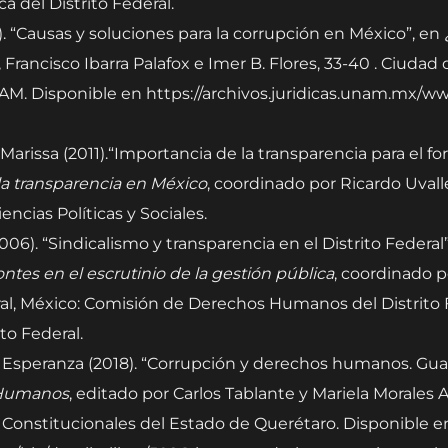
a del Distrito Federal.
17). “Causas y soluciones para la corrupción en México”, en
Francisco Ibarra Palafox e Imer B. Flores, 33-40 . Ciudad 
AM. Disponible en https://archivos.juridicas.unam.mx/www
.
Marissa (2011).“Importancia de la transparencia para el fo
a transparencia en México
, coordinado por Ricardo Uvall
ncias Políticas y Sociales.
2006). “Sindicalismo y transparencia en el Distrito Federa
ontes en el escrutinio de la gestión pública
, coordinado p
ral, México: Comisión de Derechos Humanos del Distrito F
ito Federal.
Esperanza (2018). “Corrupción y derechos humanos. Gu
 Humanos
, editado por Carlos Tablante y Mariela Morales A
s Constitucionales del Estado de Querétaro. Disponible e