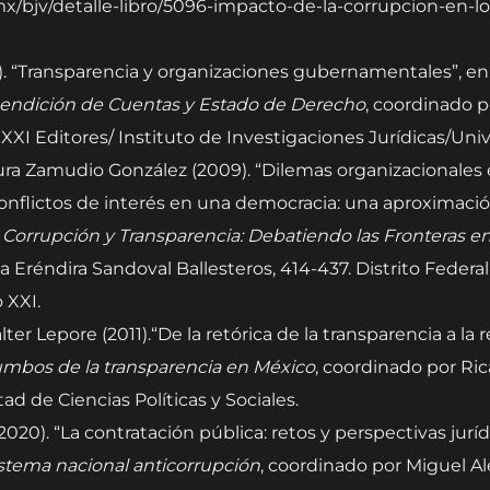
m.mx/bjv/detalle-libro/5096-impacto-de-la-corrupcion-en
8). “Transparencia y organizaciones gubernamentales”, e
Rendición de Cuentas y Estado de Derecho
, coordinado 
o XXI Editores/ Instituto de Investigaciones Jurídicas/Uni
aura Zamudio González (2009). “Dilemas organizacionales e
onflictos de interés en una democracia: una aproximaci
n
Corrupción y Transparencia: Debatiendo las Fronteras e
a Eréndira Sandoval Ballesteros, 414-437. Distrito Federa
 XXI.
ter Lepore (2011).“De la retórica de la transparencia a la r
mbos de la transparencia en México
, coordinado por Ric
d de Ciencias Políticas y Sociales.
020). “La contratación pública: retos y perspectivas jurí
sistema nacional anticorrupción
, coordinado por Miguel A