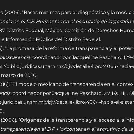
(2006). “Bases mínimas para el diagnóstico y la medici
encia en el D.F. Horizontes en el escrutinio de la gestión 
87. Distrito Federal, México: Comisión de Derechos Huma
la Información Pública del Distrito Federal.
 “La promesa de la reforma de transparencia y el potencia
transparencia
, coordinador por Jacqueline Peschard, 129-1
s://biblio.juridicas.unam.mx/bjv/detalle-libro/4064-hacia
e marzo de 2020.
2016). “El modelo mexicano de transparencia en el conte
encia
, coordinador por Jacqueline Peschard, XVII-XLIII . D
blio.juridicas.unam.mx/bjv/detalle-libro/4064-hacia-el-sis
0.
006). “Orígenes de la transparencia y el acceso a la inf
 transparencia en el D.F. Horizontes en el escrutinio de la